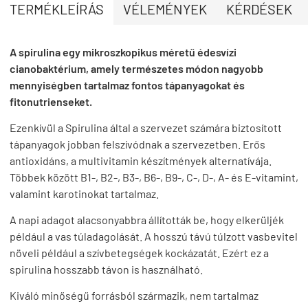
TERMÉKLEÍRÁS
VÉLEMÉNYEK
KÉRDÉSEK
A spirulina egy mikroszkopikus méretű édesvízi
cianobaktérium, amely természetes módon nagyobb
mennyiségben tartalmaz fontos tápanyagokat és
fitonutrienseket.
Ezenkívül a Spirulina által a szervezet számára biztosított
tápanyagok jobban felszívódnak a szervezetben. Erős
antioxidáns, a multivitamin készítmények alternatívája.
Többek között B1-, B2-, B3-, B6-, B9-, C-, D-, A- és E-vitamint,
valamint karotinokat tartalmaz.
A napi adagot alacsonyabbra állították be, hogy elkerüljék
például a vas túladagolását. A hosszú távú túlzott vasbevitel
növeli például a szívbetegségek kockázatát. Ezért ez a
spirulina hosszabb távon is használható.
Kiváló minőségű forrásból származik, nem tartalmaz