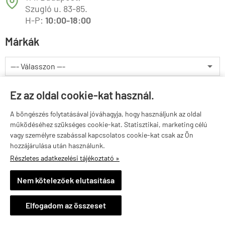
T
Szugló u. 83-85.
H-P:
10:00-18:00
Márkák
Valuta választás
Ez az oldal cookie-kat használ.
A böngészés folytatásával jóváhagyja, hogy használjunk az oldal
működéséhez szükséges cookie-kat. Statisztikai, marketing célú
vagy személyre szabással kapcsolatos cookie-kat csak az Ön
hozzájárulása után használunk.
Részletes adatkezelési tájékoztató »
greenfoodnutrition.hu -
GreenFood/Vitaminstore
-
ÁSZF
-
Adatkezelési tájékoztató
Nem kötelezőek elutasítása
×
Ajánlott termék
GREENFOOD NUTRITION - MATCHA TEA 300 MG - 90 KAPSZULA
Elfogadom az összeset
Részletek »