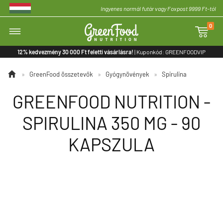
Ingyenes normál futár vagy Foxpost 9999 Ft-tól
0

12% kedvezmény 30 000 Ft feletti vásárlásra!
| Kuponkód: GREENFOODVIP

»
GreenFood összetevők
»
Gyógynövények
»
Spirulina
GREENFOOD NUTRITION -
SPIRULINA 350 MG - 90
KAPSZULA