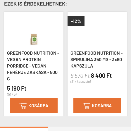
EZEK IS ÉRDEKELHETNEK:
-12%
GREENFOOD NUTRITION -
GREENFOOD NUTRITION -
VEGAN PROTEIN
SPIRULINA 350 MG - 3x90
PORRIDGE - VEGÁN
KAPSZULA
FEHÉRJE ZABKÁSA - 500
9 570 Ft
8 400 Ft
G
(31 / kapszula)
5 190 Ft
(10 / g)
KOSÁRBA
KOSÁRBA

