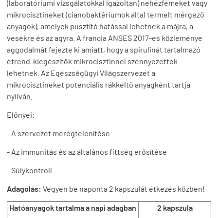
(laboratóriumi vizsgálatokkal igazoltan) nehézfémeket vagy
mikrocisztineket (cianobaktériumok által termelt mérgező
anyagok), amelyek pusztító hatással lehetnek a májra, a
vesékre és az agyra. A francia ANSES 2017-es közleménye
aggodalmát fejezte ki amiatt, hogy a spirulinát tartalmazó
étrend-kiegészítők mikrocisztinnel szennyezettek
lehetnek. Az Egészségügyi Világszervezet a
mikrocisztineket potenciális rákkeltő anyagként tartja
nyilván.
Előnyei:
- A szervezet méregtelenítése
- Az immunitás és az általános fittség erősítése
- Súlykontroll
Adagolás:
Vegyen be naponta 2 kapszulát étkezés közben!
Hatóanyagok tartalma a napi adagban
2 kapszula