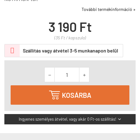
További termékinformáció »
3 190 Ft
(35 Ft / kapszula)

Szállítás vagy átvétel 3-5 munkanapon belül



KOSÁRBA
Ingyenes személyes átvétel, vagy akár 0 Ft-os szállítás!
