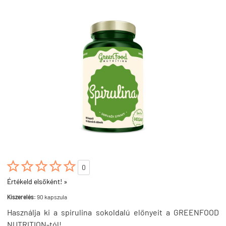





0
Értékeld elsőként! »
Kiszerelés:
90 kapszula
Használja ki a spirulina sokoldalú előnyeit a GREENFOOD
NUTRITION-tól!