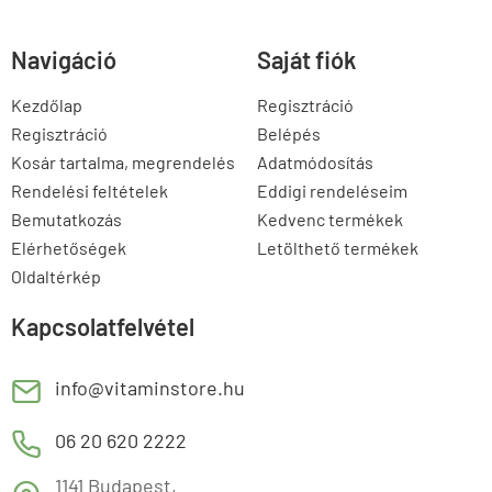
Navigáció
Saját fiók
Kezdőlap
Regisztráció
Regisztráció
Belépés
Kosár tartalma, megrendelés
Adatmódosítás
Rendelési feltételek
Eddigi rendeléseim
Bemutatkozás
Kedvenc termékek
Elérhetőségek
Letölthető termékek
Oldaltérkép
Kapcsolatfelvétel
E
info@vitaminstore.hu
M
06 20 620 2222
1141 Budapest,