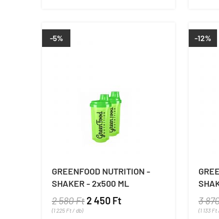
-5%
-12%
GREENFOOD NUTRITION -
GREE
SHAKER - 2x500 ML
SHAK
2 580 Ft
2 450 Ft
3 870
(1 225 Ft / db)
(1 133 Ft 