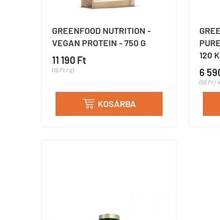
GREENFOOD NUTRITION -
GREE
VEGAN PROTEIN - 750 G
PURE
120 
11 190 Ft
(15 Ft / g)
6 59
(55 Ft / 
KOSÁRBA
