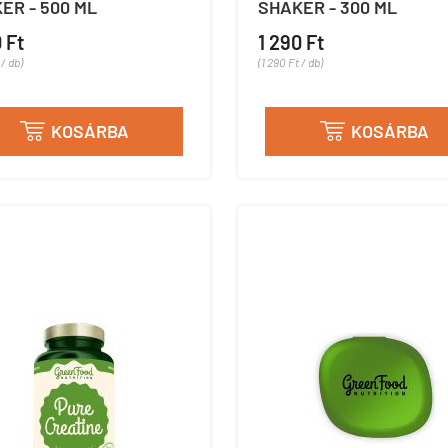
ER - 500 ML
SHAKER - 300 ML
 Ft
1 290 Ft
 / db)
(1 290 Ft / db)
KOSÁRBA
KOSÁRBA

