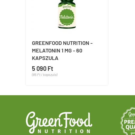
GREENFOOD NUTRITION -
MELATONIN 1 MG - 60
KAPSZULA
5 090 Ft
(85 Ft / kapszula)