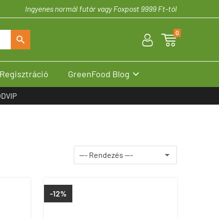
Ingyenes normál futár vagy Foxpost 9999 Ft-tól
0
U

S
Regisztráció
GreenFood Blog

DVIP
-12%