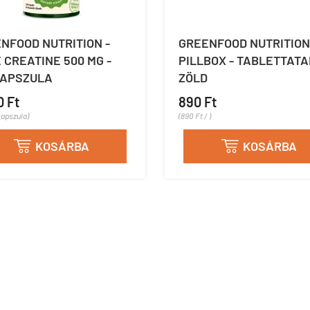
NFOOD NUTRITION -
GREENFOOD NUTRITION
 CREATINE 500 MG -
PILLBOX - TABLETTATA
KAPSZULA
ZÖLD
0 Ft
890 Ft
kapszula)
(890 Ft / )
KOSÁRBA
KOSÁRBA

