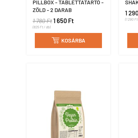
PILLBOX - TABLETTATARTÓ -
SHAK
ZÖLD - 2 DARAB
1 290
1 780 Ft
1 650 Ft
(1 290 Ft
(825 Ft / db)
KOSÁRBA
