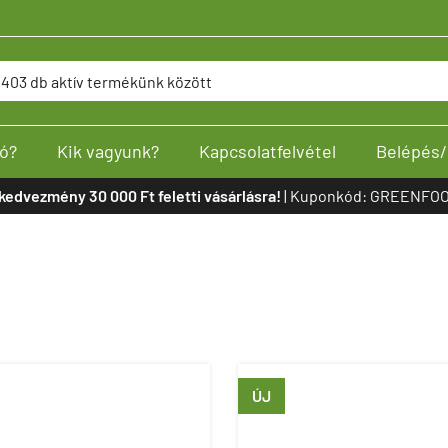
ó?
Kik vagyunk?
Kapcsolatfelvétel
Belépés/
kedvezmény 30 000 Ft feletti vásárlásra!
| Kuponkód: GREENFOO
ÚJ