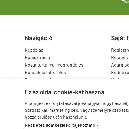
Navigáció
Saját 
Kezdőlap
Regisztr
Regisztráció
Belépés
Kosár tartalma, megrendelés
Adatmód
Rendelési feltételek
Eddigi r
Bemutatkozás
Kedvenc
Elérhetőségek
Letölthe
Ez az oldal cookie-kat használ.
Oldaltérkép
A böngészés folytatásával jóváhagyja, hogy haszná
Statisztikai, marketing célú vagy személyre szabáss
hozzájárulása után használunk.
Részletes adatkezelési tájékoztató »