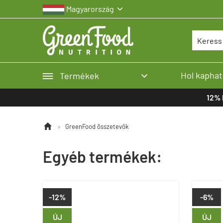
Magyarország


Hol kaphat
Termékek

12% 

»
GreenFood összetevők
Egyéb termékek:
-12%
-6%
ÚJ
ÚJ