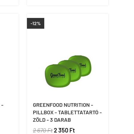
-12%
 -
GREENFOOD NUTRITION -
PILLBOX - TABLETTATARTÓ -
ZÖLD - 3 DARAB
2 670 Ft
2 350 Ft