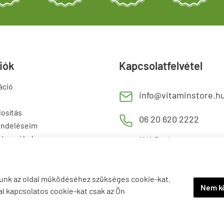
fiók
Kapcsolatfelvétel
áció
E
info@vitaminstore.h
osítás
M
06 20 620 2222
endeléseim
 termékek
1141 Budapest,
T
Szugló u. 83-85.
tő termékek
H-P:
10:00-18:00
ljunk az oldal működéséhez szükséges cookie-kat.
Nem kö
al kapcsolatos cookie-kat csak az Ön