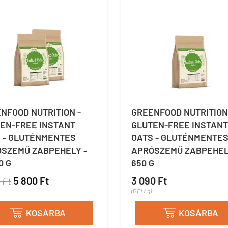
NFOOD NUTRITION -
GREENFOOD NUTRITION
EN-FREE INSTANT
GLUTEN-FREE INSTANT
 - GLUTÉNMENTES
OATS - GLUTÉNMENTE
SZEMŰ ZABPEHELY -
APRÓSZEMŰ ZABPEHEL
0 G
650 G
 Ft
5 800 Ft
3 090 Ft
(5 Ft / g)
KOSÁRBA
KOSÁRBA

