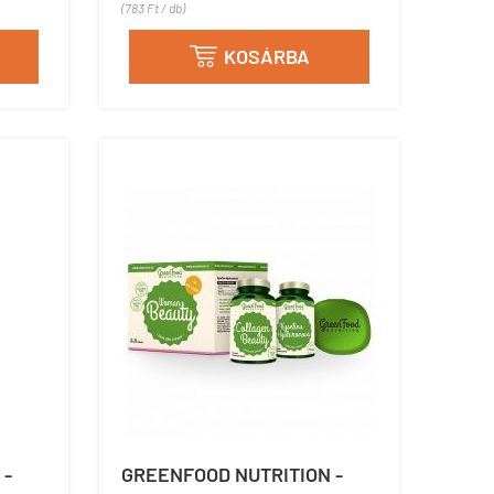
(783 Ft / db)
KOSÁRBA

 -
GREENFOOD NUTRITION -