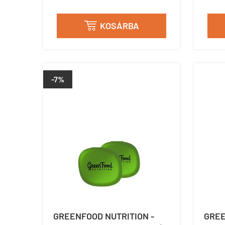
KOSÁRBA

-7%
GREENFOOD NUTRITION -
GREE