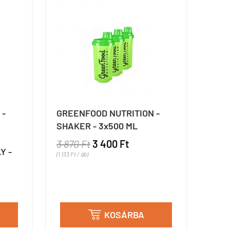
 -
GREENFOOD NUTRITION -
SHAKER - 3x500 ML
S
3 870 Ft
3 400 Ft
Y -
(1 133 Ft / db)
KOSÁRBA
