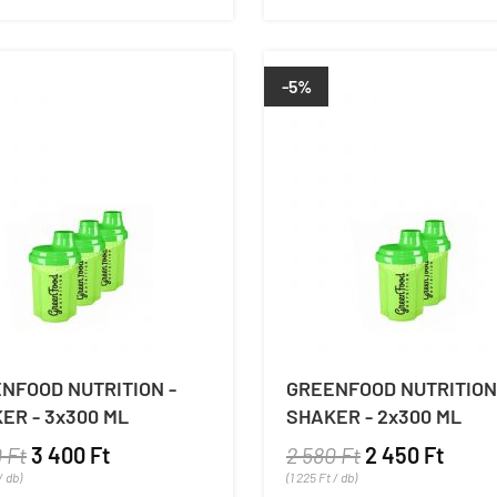
-5%
NFOOD NUTRITION -
GREENFOOD NUTRITION
ER - 3x300 ML
SHAKER - 2x300 ML
 Ft
3 400 Ft
2 580 Ft
2 450 Ft
/ db)
(1 225 Ft / db)