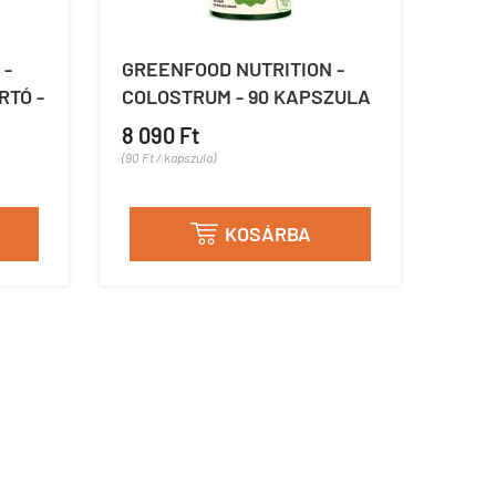
 -
GREENFOOD NUTRITION -
RTÓ -
COLOSTRUM - 90 KAPSZULA
8 090 Ft
(90 Ft / kapszula)
KOSÁRBA
