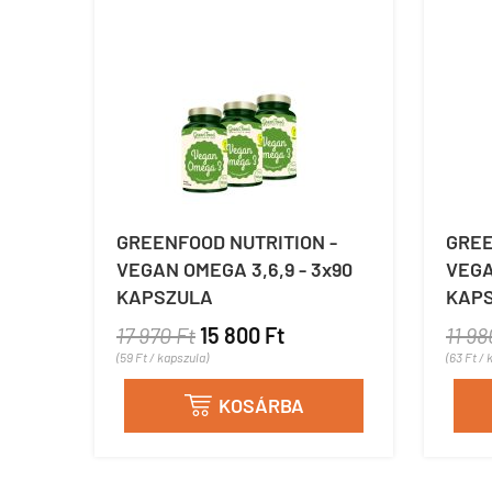
GREENFOOD NUTRITION -
GREE
VEGAN OMEGA 3,6,9 - 3x90
VEGA
KAPSZULA
KAP
17 970 Ft
15 800 Ft
11 98
(59 Ft / kapszula)
(63 Ft / 
KOSÁRBA
