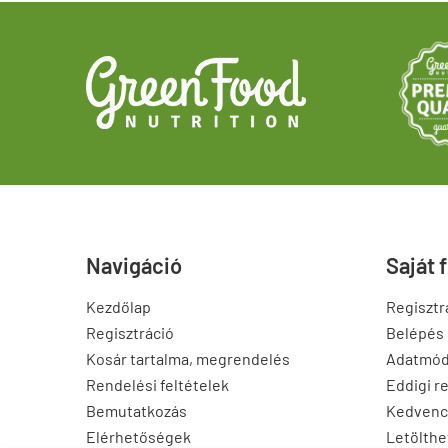
Navigáció
Saját 
Kezdőlap
Regisztr
Regisztráció
Belépés
Kosár tartalma, megrendelés
Adatmód
Rendelési feltételek
Eddigi r
Bemutatkozás
Kedvenc
Elérhetőségek
Letölthe