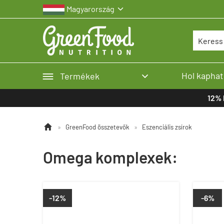
Magyarország


Hol kaphat
Termékek

12% 

»
GreenFood összetevők
»
Eszenciális zsírok
Omega komplexek:
-12%
-6%