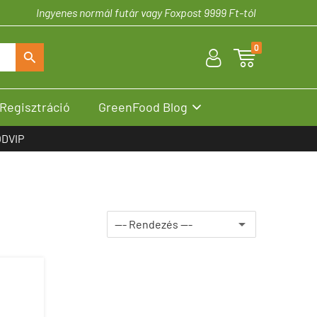
Ingyenes normál futár vagy Foxpost 9999 Ft-tól
0
U

S
Regisztráció
GreenFood Blog

DVIP