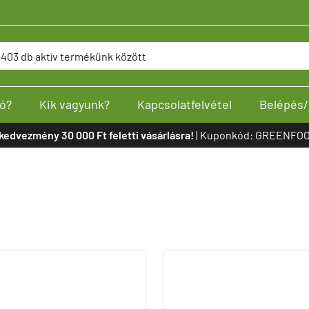
ó?
Kik vagyunk?
Kapcsolatfelvétel
Belépés/
kedvezmény 30 000 Ft feletti vásárlásra!
| Kuponkód: GREENFOO