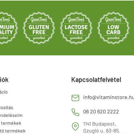
fiók
Kapcsolatfelvétel
áció
E
info@vitaminstore.h
osítás
M
06 20 620 2222
endeléseim
 termékek
1141 Budapest,
T
Szugló u. 83-85.
tő termékek