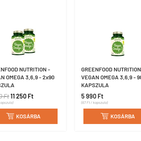
NFOOD NUTRITION -
GREENFOOD NUTRITION
N OMEGA 3,6,9 - 2x90
VEGAN OMEGA 3,6,9 - 9
SZULA
KAPSZULA
0 Ft
11 250 Ft
5 990 Ft
kapszula)
(67 Ft / kapszula)
KOSÁRBA
KOSÁRBA

