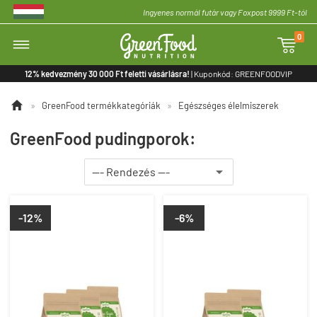
Ingyenes normál futár vagy Foxpost 9999 Ft-tól
0

12% kedvezmény 30 000 Ft feletti vásárlásra!
| Kuponkód: GREENFOODVIP

»
GreenFood termékkategóriák
»
Egészséges élelmiszerek
GreenFood pudingporok:
-12%
-6%