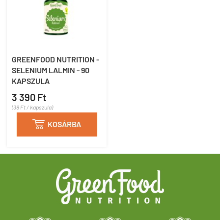
GREENFOOD NUTRITION -
SELENIUM LALMIN - 90
KAPSZULA
3 390 Ft
(38 Ft / kapszula)

KOSÁRBA