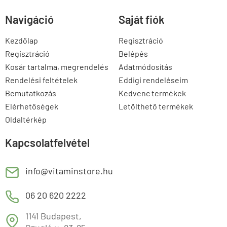
Navigáció
Saját fiók
Kezdőlap
Regisztráció
Regisztráció
Belépés
Kosár tartalma, megrendelés
Adatmódosítás
Rendelési feltételek
Eddigi rendeléseim
Bemutatkozás
Kedvenc termékek
Elérhetőségek
Letölthető termékek
Oldaltérkép
Kapcsolatfelvétel
E
info@vitaminstore.hu
M
06 20 620 2222
1141 Budapest,
T