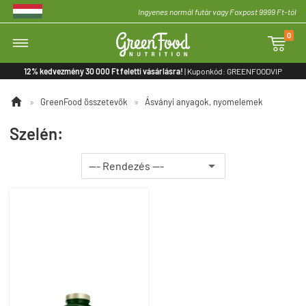
Ingyenes normál futár vagy Foxpost 9999 Ft-tól
0

12% kedvezmény 30 000 Ft feletti vásárlásra!
| Kuponkód: GREENFOODVIP

»
GreenFood összetevők
»
Ásványi anyagok, nyomelemek
Szelén: