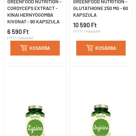
GREENFOOD NUTRITION -
GREENFOOD NUTRITION -
CORDYCEPS EXTRACT -
GLUTATHIONE 250 MG - 60
KÍNAI HERNYÓGOMBA
KAPSZULA
KIVONAT - 90 KAPSZULA
10 590 Ft
6 590 Ft
(177 Ft / kapszula)
(73 Ft / kapszula)

KOSÁRBA

KOSÁRBA