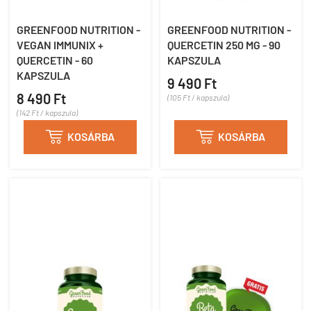
GREENFOOD NUTRITION -
GREENFOOD NUTRITION -
VEGAN IMMUNIX +
QUERCETIN 250 MG - 90
QUERCETIN - 60
KAPSZULA
KAPSZULA
9 490 Ft
8 490 Ft
(105 Ft / kapszula)
(142 Ft / kapszula)

KOSÁRBA

KOSÁRBA