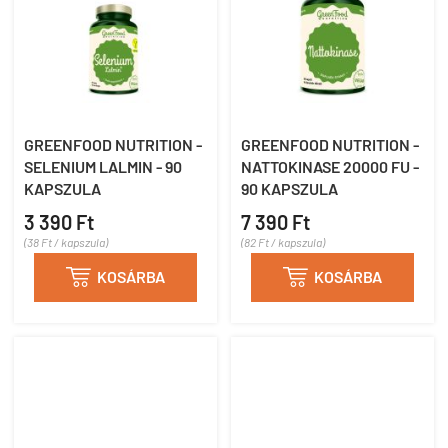
GREENFOOD NUTRITION -
GREENFOOD NUTRITION -
SELENIUM LALMIN - 90
NATTOKINASE 20000 FU -
KAPSZULA
90 KAPSZULA
3 390 Ft
7 390 Ft
(38 Ft / kapszula)
(82 Ft / kapszula)

KOSÁRBA

KOSÁRBA