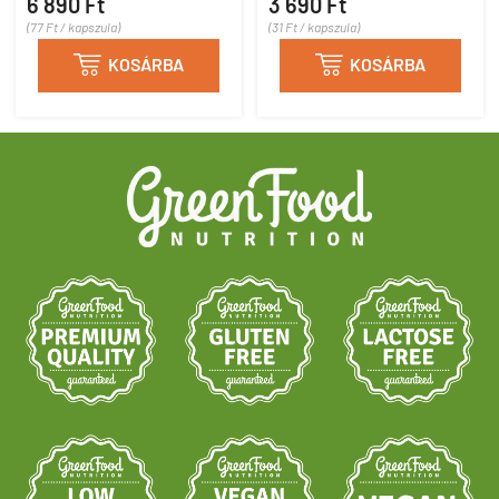
6 890 Ft
3 690 Ft
(77 Ft / kapszula)
(31 Ft / kapszula)

KOSÁRBA

KOSÁRBA