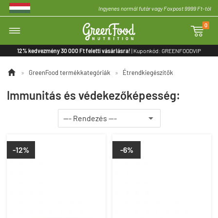
Ingyenes normál futár vagy Foxpost 9999 Ft-tól
0

12% kedvezmény 30 000 Ft feletti vásárlásra!
| Kuponkód: GREENFOODVIP

»
GreenFood termékkategóriák
»
Étrendkiegészítők
Immunitás és védekezőképesség:
-12%
-6%