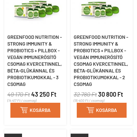
GREENFOOD NUTRITION -
GREENFOOD NUTRITION -
STRONG IMMUNITY &
STRONG IMMUNITY &
PROBIOTICS + PILLBOX -
PROBIOTICS + PILLBOX -
VEGÁN IMMUNERŐSÍTŐ
VEGÁN IMMUNERŐSÍTŐ
CSOMAG KVERCETINNEL,
CSOMAG KVERCETINNEL,
BÉTA-GLÜKÁNNAL ÉS
BÉTA-GLÜKÁNNAL ÉS
PROBIOTIKUMOKKAL - 3
PROBIOTIKUMOKKAL - 2
CSOMAG
CSOMAG
49 170 Ft
43 250 Ft
32 780 Ft
30 800 Ft
(14 417 Ft / csomag)
(15 400 Ft / csomag)

KOSÁRBA

KOSÁRBA