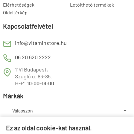
Elérhetőségek
Letölthető termékek
Oldaltérkép
Kapcsolatfelvétel
E
info@vitaminstore.hu
M
06 20 620 2222
1141 Budapest,
T
Szugló u. 83-85.
H-P:
10:00-18:00
Márkák
Valuta választás
Ez az oldal cookie-kat használ.