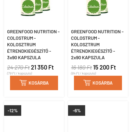
GREENFOOD NUTRITION -
GREENFOOD NUTRITION -
COLOSTRUM -
COLOSTRUM -
KOLOSZTRUM
KOLOSZTRUM
ÉTRENDKIEGÉSZÍTŐ -
ÉTRENDKIEGÉSZÍTŐ -
3x90 KAPSZULA
2x90 KAPSZULA
24 270 Ft
21 350 Ft
16 180 Ft
15 200 Ft
(79 Ft / kapszula)
(84 Ft / kapszula)

KOSÁRBA

KOSÁRBA
-12%
-6%