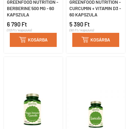
GREENFOOD NUTRITION -
GREENFOOD NUTRITION -
BERBERINE 500 MG - 60
CURCUMIN + VITAMIN D3 -
KAPSZULA
60 KAPSZULA
6 790 Ft
5 390 Ft
(113 Ft / kapszula)
(90 Ft / kapszula)

KOSÁRBA

KOSÁRBA