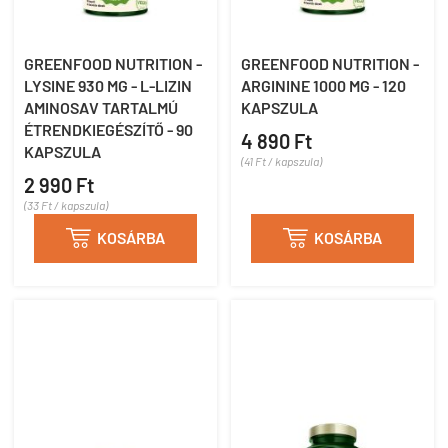
GREENFOOD NUTRITION -
GREENFOOD NUTRITION -
LYSINE 930 MG - L-LIZIN
ARGININE 1000 MG - 120
AMINOSAV TARTALMÚ
KAPSZULA
ÉTRENDKIEGÉSZÍTŐ - 90
4 890 Ft
KAPSZULA
(41 Ft / kapszula)
2 990 Ft
(33 Ft / kapszula)

KOSÁRBA

KOSÁRBA