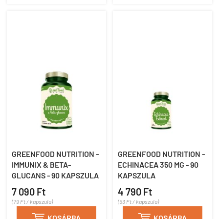
GREENFOOD NUTRITION -
GREENFOOD NUTRITION -
IMMUNIX & BETA-
ECHINACEA 350 MG - 90
GLUCANS - 90 KAPSZULA
KAPSZULA
7 090 Ft
4 790 Ft
(79 Ft / kapszula)
(53 Ft / kapszula)

KOSÁRBA

KOSÁRBA