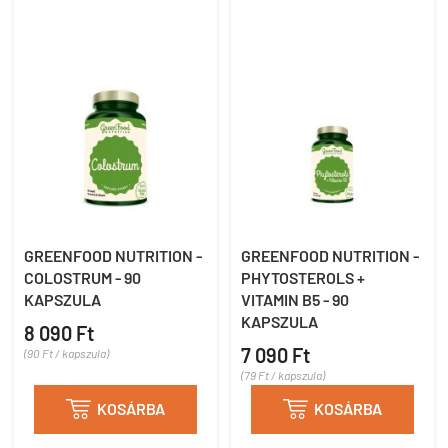
GREENFOOD NUTRITION -
GREENFOOD NUTRITION -
COLOSTRUM - 90
PHYTOSTEROLS +
KAPSZULA
VITAMIN B5 - 90
KAPSZULA
8 090 Ft
7 090 Ft
(90 Ft / kapszula)
(79 Ft / kapszula)

KOSÁRBA

KOSÁRBA