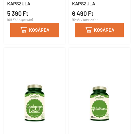
KAPSZULA
KAPSZULA
5 390 Ft
6 490 Ft
(60 Ft / kapszula)
(54 Ft / kapszula)

KOSÁRBA

KOSÁRBA