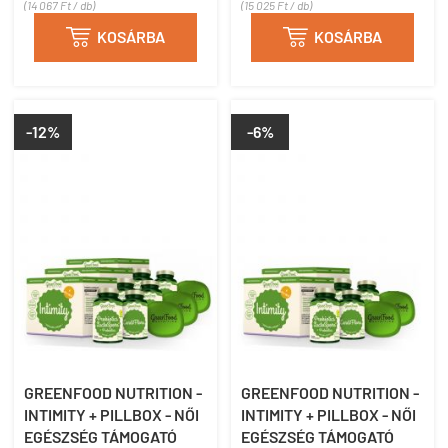
(14 067 Ft / db)
(15 025 Ft / db)

KOSÁRBA

KOSÁRBA
-12%
-6%
GREENFOOD NUTRITION -
GREENFOOD NUTRITION -
INTIMITY + PILLBOX - NŐI
INTIMITY + PILLBOX - NŐI
EGÉSZSÉG TÁMOGATÓ
EGÉSZSÉG TÁMOGATÓ