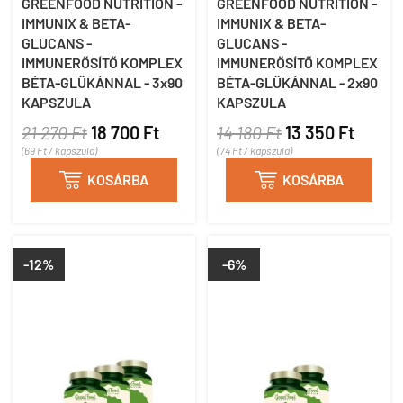
GREENFOOD NUTRITION -
GREENFOOD NUTRITION -
IMMUNIX & BETA-
IMMUNIX & BETA-
GLUCANS -
GLUCANS -
IMMUNERŐSÍTŐ KOMPLEX
IMMUNERŐSÍTŐ KOMPLEX
BÉTA-GLÜKÁNNAL - 3x90
BÉTA-GLÜKÁNNAL - 2x90
KAPSZULA
KAPSZULA
21 270 Ft
18 700 Ft
14 180 Ft
13 350 Ft
(69 Ft / kapszula)
(74 Ft / kapszula)

KOSÁRBA

KOSÁRBA
-12%
-6%