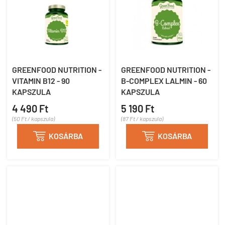
GREENFOOD NUTRITION -
GREENFOOD NUTRITION -
VITAMIN B12 - 90
B-COMPLEX LALMIN - 60
KAPSZULA
KAPSZULA
4 490 Ft
5 190 Ft
(50 Ft / kapszula)
(87 Ft / kapszula)

KOSÁRBA

KOSÁRBA