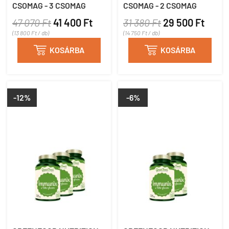
CSOMAG - 3 CSOMAG
CSOMAG - 2 CSOMAG
47 070 Ft
41 400 Ft
31 380 Ft
29 500 Ft
(13 800 Ft / db)
(14 750 Ft / db)

KOSÁRBA

KOSÁRBA
-12%
-6%