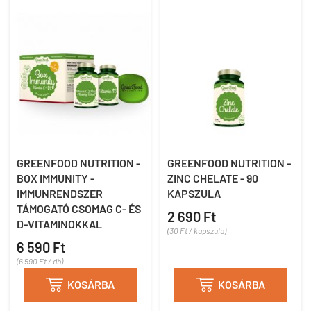
GREENFOOD NUTRITION -
GREENFOOD NUTRITION -
BOX IMMUNITY -
ZINC CHELATE - 90
IMMUNRENDSZER
KAPSZULA
TÁMOGATÓ CSOMAG C- ÉS
2 690 Ft
D-VITAMINOKKAL
(30 Ft / kapszula)
6 590 Ft
(6 590 Ft / db)

KOSÁRBA

KOSÁRBA