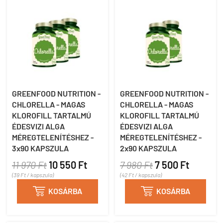
GREENFOOD NUTRITION -
GREENFOOD NUTRITION -
CHLORELLA - MAGAS
CHLORELLA - MAGAS
KLOROFILL TARTALMÚ
KLOROFILL TARTALMÚ
ÉDESVIZI ALGA
ÉDESVIZI ALGA
MÉREGTELENÍTÉSHEZ -
MÉREGTELENÍTÉSHEZ -
3x90 KAPSZULA
2x90 KAPSZULA
11 970 Ft
10 550 Ft
7 980 Ft
7 500 Ft
(39 Ft / kapszula)
(42 Ft / kapszula)

KOSÁRBA

KOSÁRBA