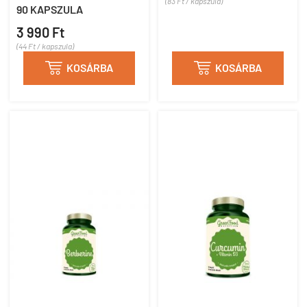
(83 Ft / kapszula)
90 KAPSZULA
3 990 Ft
(44 Ft / kapszula)

KOSÁRBA

KOSÁRBA