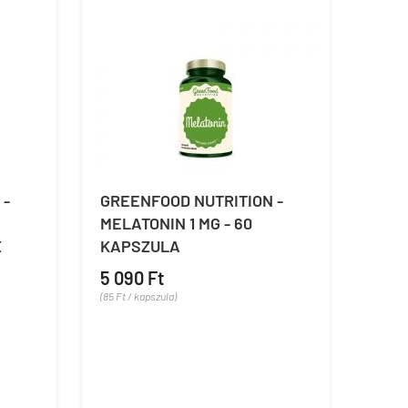
 -
GREENFOOD NUTRITION -
MELATONIN 1 MG - 60
X
KAPSZULA
5 090 Ft
(85 Ft / kapszula)