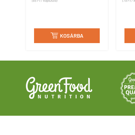
(65 Ft / kapszula)
(79 Ft / 
KOSÁRBA
