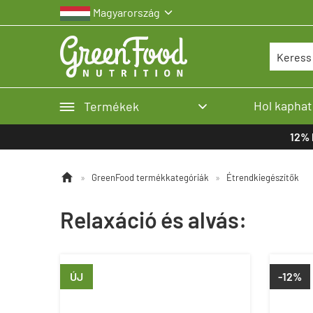
Magyarország


Hol kaphat
Termékek

12% 

»
GreenFood termékkategóriák
»
Étrendkiegészítők
Relaxáció és alvás:
ÚJ
-12%