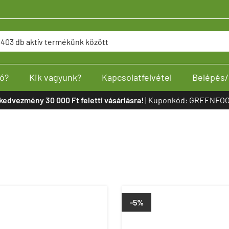
ó?
Kik vagyunk?
Kapcsolatfelvétel
Belépés/
kedvezmény 30 000 Ft feletti vásárlásra!
| Kuponkód: GREENFOO
-5%