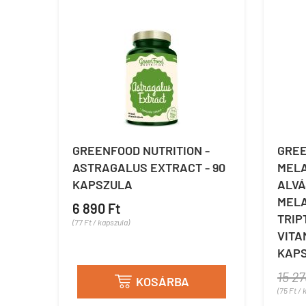
GREENFOOD NUTRITION -
GREE
ASTRAGALUS EXTRACT - 90
MELA
KAPSZULA
ALVÁ
MELA
6 890 Ft
TRIP
(77 Ft / kapszula)
VITA
KAP
15 27
KOSÁRBA

(75 Ft / 