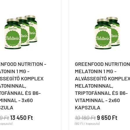
NFOOD NUTRITION -
GREENFOOD NUTRITION
TONIN 1 MG -
MELATONIN 1 MG -
SSEGÍTŐ KOMPLEX
ALVÁSSEGÍTŐ KOMPLE
TONINNAL,
MELATONINNAL,
TOFÁNNAL ÉS B6-
TRIPTOFÁNNAL ÉS B6-
MINNAL - 3x60
VITAMINNAL - 2x60
SZULA
KAPSZULA
0 Ft
13 450 Ft
10 180 Ft
9 650 Ft
kapszula)
(80 Ft / kapszula)