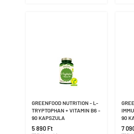
GREENFOOD NUTRITION - L-
GREE
TRYPTOPHAN + VITAMIN B6 -
IMMU
90 KAPSZULA
90 K
5 890 Ft
7 09