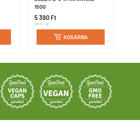
150G
5 390 Ft
(36 Ft / g)
KOSÁRBA
