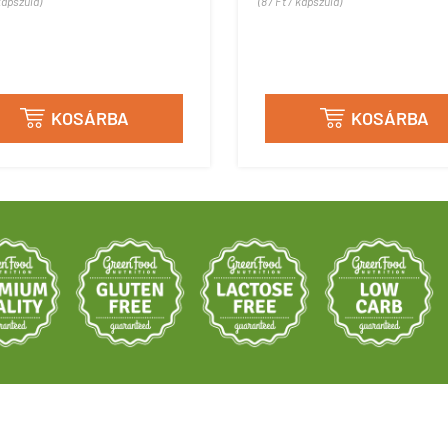
kapszula)
(87 Ft / kapszula)
KOSÁRBA
KOSÁRBA

