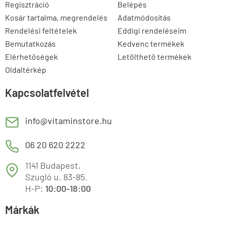
Regisztráció
Belépés
Kosár tartalma, megrendelés
Adatmódosítás
Rendelési feltételek
Eddigi rendeléseim
Bemutatkozás
Kedvenc termékek
Elérhetőségek
Letölthető termékek
Oldaltérkép
Kapcsolatfelvétel
E
info@vitaminstore.hu
M
06 20 620 2222
1141 Budapest,
T
Szugló u. 83-85.
H-P:
10:00-18:00
Márkák