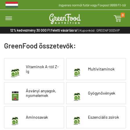
Ingyenes normál futár vagy Foxpost 9999 Ft-tól
0

12% kedvezmény 30 000 Ft feletti vásárlásra!
| Kuponkód: GREENFOODVIP
GreenFood összetevők:
Vitaminok A-tól Z-
Multivitaminok
ig
Ásványi anyagok,
Gyógynövények
nyomelemek
Aminosavak
Eszenciális zsírok