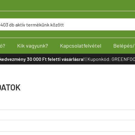
ó?
Kik vagyunk?
Kapcsolatfelvétel
Belépés/
kedvezmény 30 000 Ft feletti vásárlásra!
| Kuponkód: GREENFOO
DATOK