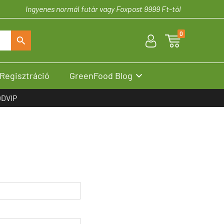
Ingyenes normál futár vagy Foxpost 9999 Ft-tól
0
U

S
Regisztráció
GreenFood Blog

DVIP