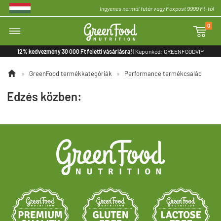
Ingyenes normál futár vagy Foxpost 9999 Ft-tól
0

12% kedvezmény 30 000 Ft feletti vásárlásra!
| Kuponkód: GREENFOODVIP

»
GreenFood termékkategóriák
»
Performance termékcsalád
Edzés közben: