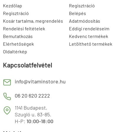
Kezdőlap
Regisztráció
Regisztráció
Belépés
Kosár tartalma, megrendelés
Adatmódosítás
Rendelési feltételek
Eddigi rendeléseim
Bemutatkozás
Kedvenc termékek
Elérhetőségek
Letölthető termékek
Oldaltérkép
Kapcsolatfelvétel
E
info@vitaminstore.hu
M
06 20 620 2222
1141 Budapest,
T
Szugló u. 83-85.
H-P:
10:00-18:00