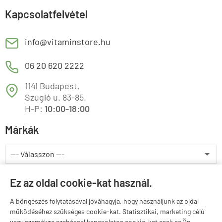
Kapcsolatfelvétel
E
info@vitaminstore.hu
M
06 20 620 2222
1141 Budapest,
T
Szugló u. 83-85.
H-P:
10:00-18:00
Márkák
Valuta választás
Ez az oldal cookie-kat használ.
A böngészés folytatásával jóváhagyja, hogy használjunk az oldal
működéséhez szükséges cookie-kat. Statisztikai, marketing célú
vagy személyre szabással kapcsolatos cookie-kat csak az Ön