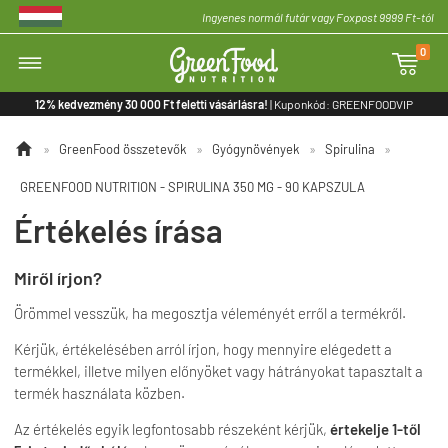
Ingyenes normál futár vagy Foxpost 9999 Ft-tól
0

12% kedvezmény 30 000 Ft feletti vásárlásra!
| Kuponkód: GREENFOODVIP

»
GreenFood összetevők
»
Gyógynövények
»
Spirulina
»
GREENFOOD NUTRITION - SPIRULINA 350 MG - 90 KAPSZULA
Értékelés írása
Miről írjon?
Örömmel vesszük, ha megosztja véleményét erről a termékről.
Kérjük, értékelésében arról írjon, hogy mennyire elégedett a
termékkel, illetve milyen előnyöket vagy hátrányokat tapasztalt a
termék használata közben.
Az értékelés egyik legfontosabb részeként kérjük,
értekelje 1-től