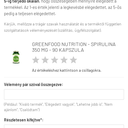
5-ig terjedő skálán
, hogy összeségében mennyire elégedett a
termékkel. Az 1-es érték jelenti a legkevésbé elégedettet, az 5-ös
pedig a teljesen elégedettet.
Kérjük, mellőzze a trágár szavak használatát és a terméktől független
szolgáltatások véleményezését (szállítás, ügyfélszolgálat).
GREENFOOD NUTRITION - SPIRULINA
350 MG - 90 KAPSZULA





Az értékeléshez kattintson a csillagokra.
Vélemény pár szóval összegezve:
(Például: "Kiváló termék", "Elégedett vagyok", "Lehetne jobb is", "Nem
ajánlom", "Csalódtam")
Részletesen kifejtve*: