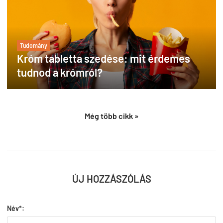
Tudomány
Króm tabletta szedése: mit érdemes
tudnod a krómról?
Még több cikk »
ÚJ HOZZÁSZÓLÁS
Név*: