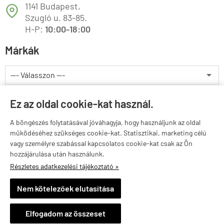
1141 Budapest,
T
Szugló u. 83-85.
H-P:
10:00-18:00
Márkák
Valuta választás
Ez az oldal cookie-kat használ.
A böngészés folytatásával jóváhagyja, hogy használjunk az oldal
működéséhez szükséges cookie-kat. Statisztikai, marketing célú
vagy személyre szabással kapcsolatos cookie-kat csak az Ön
hozzájárulása után használunk.
Részletes adatkezelési tájékoztató »
greenfoodnutrition.hu -
GreenFood/Vitaminstore
-
ÁSZF
-
Adatkezelési tájékoztató
Nem kötelezőek elutasítása
Elfogadom az összeset