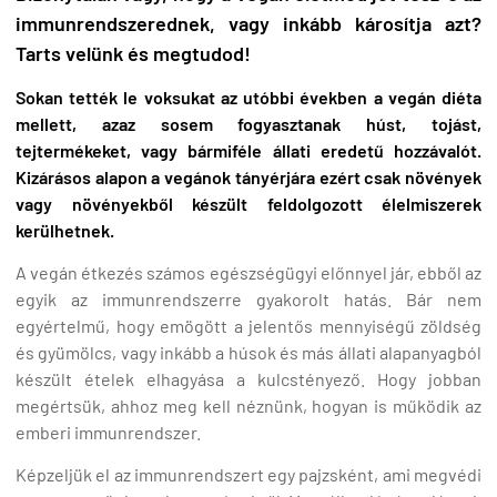
immunrendszerednek, vagy inkább károsítja azt?
Tarts velünk és megtudod!
Sokan tették le voksukat az utóbbi években a vegán diéta
mellett, azaz sosem fogyasztanak húst, tojást,
tejtermékeket, vagy bármiféle állati eredetű hozzávalót.
Kizárásos alapon a vegánok tányérjára ezért csak növények
vagy növényekből készült feldolgozott élelmiszerek
kerülhetnek.
A vegán étkezés számos egészségügyi előnnyel jár, ebből az
egyik az immunrendszerre gyakorolt hatás. Bár nem
egyértelmű, hogy emögött a jelentős mennyiségű zöldség
és gyümölcs, vagy inkább a húsok és más állati alapanyagból
készült ételek elhagyása a kulcstényező. Hogy jobban
megértsük, ahhoz meg kell néznünk, hogyan is működik az
emberi immunrendszer.
Képzeljük el az immunrendszert egy pajzsként, ami megvédi