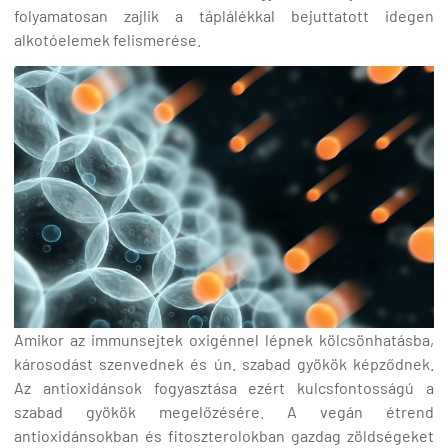
folyamatosan zajlik a táplálékkal bejuttatott idegen
alkotóelemek felismerése.
Amikor az immunsejtek oxigénnel lépnek kölcsönhatásba,
károsodást szenvednek és ún. szabad gyökök képződnek.
Az antioxidánsok fogyasztása ezért kulcsfontosságú a
szabad gyökök megelőzésére. A vegán étrend
antioxidánsokban és fitoszterolokban gazdag zöldségeket