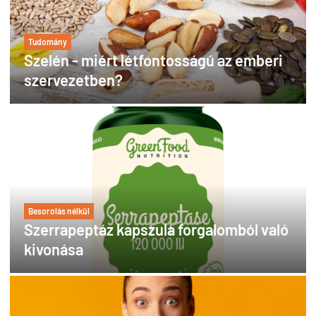
Tudomány
Szelén - miért létfontosságú az emberi
szervezetben?
Besorolás nélkül
Szerrapeptáz kapszula forgalomból való
kivonása