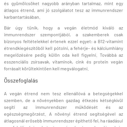
és gyümölcsöket nagyobb arányban tartalmaz, mint egy
átlagos étrend, ami jó szolgálatot tesz az immunrendszer
karbantartásában.
Bár úgy tűnik, hogy a vegán életmód kiváló az
immunrendszer szempontjából, a szakemberek csak
bizonyos feltételekkel értenek ezzel egyet: a B12-vitamint
étrendkiegészítőből kell pótolni, a fehérje- és kálciumhiány
megelőzésére pedig külön oda kell figyelni. Továbbá az
esszenciális zsírsavak, vitaminok, cink és protein vegán
forrásait körültekintően kell megválogatni.
Összefoglalás
A vegán étrend nem tesz ellenállóvá a betegségekkel
szemben, de a növényekben gazdag étkezés kétségkívül
segíti az immunrendszer működését és az
egészségmegőrzést. A növényi étrend segítségével az
átlagosnál erősebb immunrendszer építhető fel, ha ráadásul