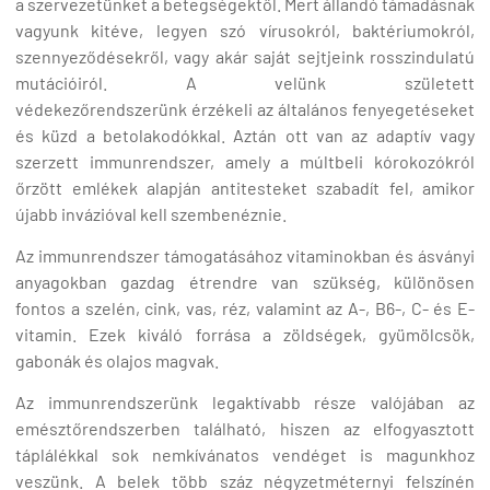
a szervezetünket a betegségektől. Mert állandó támadásnak
vagyunk kitéve, legyen szó vírusokról, baktériumokról,
szennyeződésekről, vagy akár saját sejtjeink rosszindulatú
mutációiról. A velünk született
védekezőrendszerünk érzékeli az általános fenyegetéseket
és küzd a betolakodókkal. Aztán ott van az adaptív vagy
szerzett immunrendszer, amely a múltbeli kórokozókról
őrzött emlékek alapján antitesteket szabadít fel, amikor
újabb invázióval kell szembenéznie.
Az immunrendszer támogatásához vitaminokban és ásványi
anyagokban gazdag étrendre van szükség, különösen
fontos a szelén, cink, vas, réz, valamint az A-, B6-, C- és E-
vitamin. Ezek kiváló forrása a zöldségek, gyümölcsök,
gabonák és olajos magvak.
Az immunrendszerünk legaktívabb része valójában az
emésztőrendszerben található, hiszen az elfogyasztott
táplálékkal sok nemkívánatos vendéget is magunkhoz
veszünk. A belek több száz négyzetméternyi felszínén