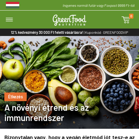
Ingyenes normál futár vagy Foxpost 9999 Ft-tól
0

12% kedvezmény 30 000 Ft feletti vásárlásra!
| Kuponkód: GREENFOODVIP
Étkezés
A növényi étrend és az
immunrendszer
Bizonytalan vagy, hogy a vegán életmód jót tesz-e az