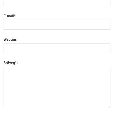
E-mail*:
Webcím:
Szöveg*: