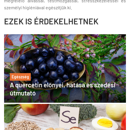
megfelelő alvással, testmozgással, stresszkezeléssel és
személyi higiéniával egészítjük ki.
EZEK IS ÉRDEKELHETNEK
Egészség
A quercetin előnyei, hatása és szedési
útmutató