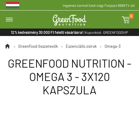
Ingyenes normál futár vagy Foxpost 9999 Ft-tól
0

12% kedvezmény 30 000 Ft feletti vásárlásra!
| Kuponkód: GREENFOODVIP

»
GreenFood összetevők
»
Eszenciális zsírok
»
Omega-3
GREENFOOD NUTRITION -
OMEGA 3 - 3X120
KAPSZULA