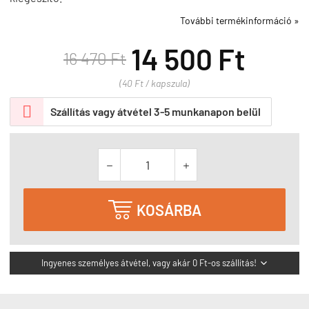
További termékinformáció »
14 500 Ft
16 470 Ft
(40 Ft / kapszula)

Szállítás vagy átvétel 3-5 munkanapon belül



KOSÁRBA
Ingyenes személyes átvétel, vagy akár 0 Ft-os szállítás!
