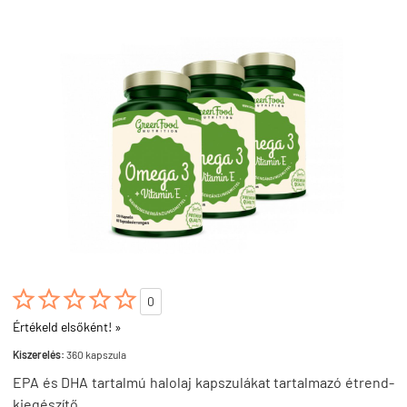





0
Értékeld elsőként! »
Kiszerelés:
360 kapszula
EPA és DHA tartalmú halolaj kapszulákat tartalmazó étrend-
kiegészítő.