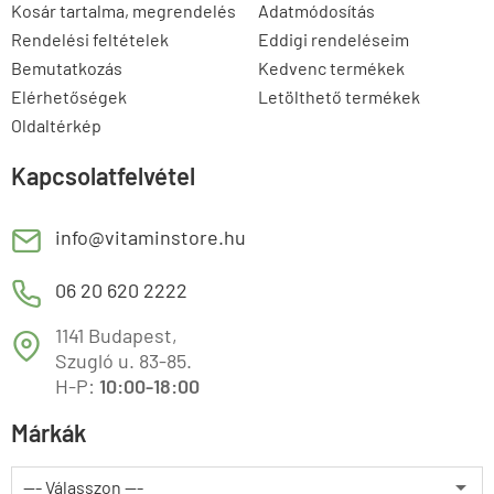
Kosár tartalma, megrendelés
Adatmódosítás
Rendelési feltételek
Eddigi rendeléseim
Bemutatkozás
Kedvenc termékek
Elérhetőségek
Letölthető termékek
Oldaltérkép
Kapcsolatfelvétel
E
info@vitaminstore.hu
M
06 20 620 2222
1141 Budapest,
T
Szugló u. 83-85.
H-P:
10:00-18:00
Márkák