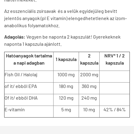
Az esszenciális zsírsavak és a velük egyidejűleg bevitt
jelentős anyagok (pl E vitamin) elengedhetetlenek az izom-
anabolikus folyamatokhoz.
Adagolás:
Vegyen be naponta 2 kapszulát! Gyerekeknek
naponta 1 kapszula ajánlott.
Hatóanyagok tartalma
2
NRV* 1 / 2
1 kapszula
a napi adagban
kapszula
kapszula
Fish Oil / Halolaj
1000 mg
2000 mg
of it/ ebből EPA
180 mg
360 mg
Of it/ ebből DHA
120 mg
240 mg
E-vitamin
5 mg
10 mg
42% / 84%