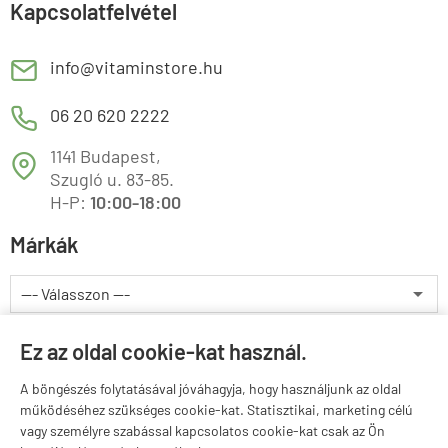
Kapcsolatfelvétel
E
info@vitaminstore.hu
M
06 20 620 2222
1141 Budapest,
T
Szugló u. 83-85.
H-P:
10:00-18:00
Márkák
Valuta választás
Ez az oldal cookie-kat használ.
A böngészés folytatásával jóváhagyja, hogy használjunk az oldal
működéséhez szükséges cookie-kat. Statisztikai, marketing célú
vagy személyre szabással kapcsolatos cookie-kat csak az Ön