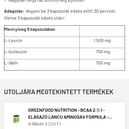
Adagolás:
Vegyen be 3 kapszulát edzés előtt 30 perccel,
illetve 3 kapszulát edzés után!
Mennyiség 6 kapszulában
L-Leucin
1 500 mg
L-Isoleucin
750 mg
L-Valin
750 mg
UTOLJÁRA MEGTEKINTETT TERMÉKEK
GREENFOOD NUTRITION - BCAA 2:1:1 -
ELÁGAZÓ LÁNCÚ AMINOSAV FORMULA -...
9 780 Ft
9 200 Ft