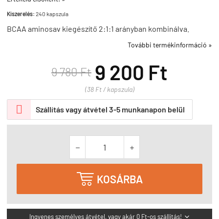
Kiszerelés:
240 kapszula
BCAA aminosav kiegészítő 2:1:1 arányban kombinálva.
További termékinformáció »
9 200 Ft
9 780 Ft
(38 Ft / kapszula)

Szállítás vagy átvétel 3-5 munkanapon belül



KOSÁRBA
Ingyenes személyes átvétel, vagy akár 0 Ft-os szállítás!
