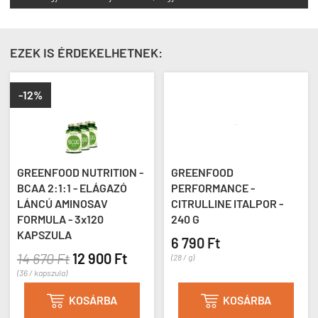
EZEK IS ÉRDEKELHETNEK:
-12%
GREENFOOD NUTRITION -
GREENFOOD
BCAA 2:1:1 - ELÁGAZÓ
PERFORMANCE -
LÁNCÚ AMINOSAV
CITRULLINE ITALPOR -
FORMULA - 3x120
240 G
KAPSZULA
6 790 Ft
14 670 Ft
12 900 Ft
(28 / g)
(36 / kapszula)
KOSÁRBA
KOSÁRBA

