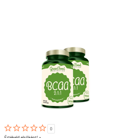





0
Értékeld elsőként! »