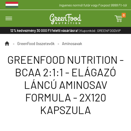
Ingyenes normál futár vagy Foxpost 9999 Ft-tól
0

12% kedvezmény 30 000 Ft feletti vásárlásra!
| Kuponkód: GREENFOODVIP

»
GreenFood összetevők
»
Aminosavak
GREENFOOD NUTRITION -
BCAA 2:1:1 - ELÁGAZÓ
LÁNCÚ AMINOSAV
FORMULA - 2X120
KAPSZULA