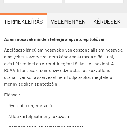
TERMÉKLEÍRÁS
VÉLEMÉNYEK
KÉRDÉSEK
Az aminosavak minden fehérje alapvető építőkövei.
Az elágazó láncú aminosavak olyan esszenciális aminosavak,
amelyeket a szervezet nem képes saját maga előállítani,
ezért étrenddel és étrend-kiegészítőkkel kell bevinni. A
BCAA-k fontosak az intenzív edzés alatt és közvetlenül
utána. Ilyenkor a szervezet nem tudja azokat megfelelő
mennyiségben szintetizálni.
Előnyei:
- Gyorsabb regeneráció
- Atlétikai teljesítmény fokozása.
- Nagyban segíti az izomtömeg építését