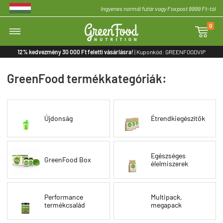
Ingyenes normál futár vagy Foxpost 9999 Ft-tól
0

12% kedvezmény 30 000 Ft feletti vásárlásra!
| Kuponkód: GREENFOODVIP
GreenFood termékkategóriák:
Újdonság
Étrendkiegészítők
Egészséges
GreenFood Box
élelmiszerek
Performance
Multipack,
termékcsalád
megapack