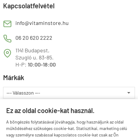
Kapcsolatfelvétel
E
info@vitaminstore.hu
M
06 20 620 2222
1141 Budapest,
T
Szugló u. 83-85.
H-P:
10:00-18:00
Márkák
Valuta választás
Ez az oldal cookie-kat használ.
A böngészés folytatásával jóváhagyja, hogy használjunk az oldal
működéséhez szükséges cookie-kat. Statisztikai, marketing célú
vagy személyre szabással kapcsolatos cookie-kat csak az Ön