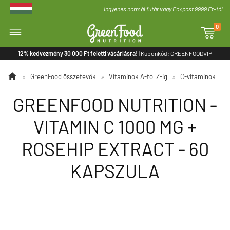
Ingyenes normál futár vagy Foxpost 9999 Ft-tól
0

12% kedvezmény 30 000 Ft feletti vásárlásra!
| Kuponkód: GREENFOODVIP

»
GreenFood összetevők
»
Vitaminok A-tól Z-ig
»
C-vitaminok
GREENFOOD NUTRITION -
VITAMIN C 1000 MG +
ROSEHIP EXTRACT - 60
KAPSZULA