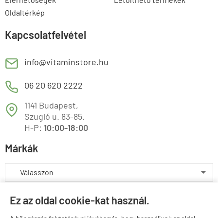
Oldaltérkép
Kapcsolatfelvétel
E
info@vitaminstore.hu
M
06 20 620 2222
1141 Budapest,
T
Szugló u. 83-85.
H-P:
10:00-18:00
Márkák
Valuta választás
Ez az oldal cookie-kat használ.