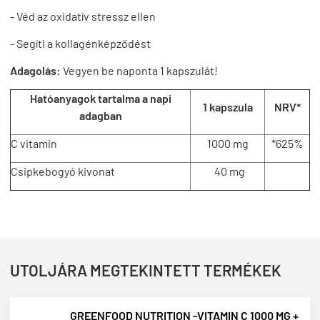
- Véd az oxidatív stressz ellen
- Segíti a kollagénképződést
Adagolás:
Vegyen be naponta 1 kapszulát!
Hatóanyagok tartalma a napi
1 kapszula
NRV*
adagban
C vitamin
1000 mg
*625%
Csipkebogyó kivonat
40 mg
UTOLJÁRA MEGTEKINTETT TERMÉKEK
GREENFOOD NUTRITION -VITAMIN C 1000 MG +