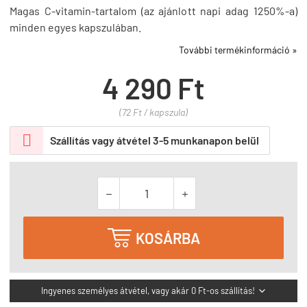
Magas C-vitamin-tartalom (az ajánlott napi adag 1250%-a)
minden egyes kapszulában.
További termékinformáció »
4 290 Ft
(72 Ft / kapszula)

Szállítás vagy átvétel 3-5 munkanapon belül



KOSÁRBA
Ingyenes személyes átvétel, vagy akár 0 Ft-os szállítás!
