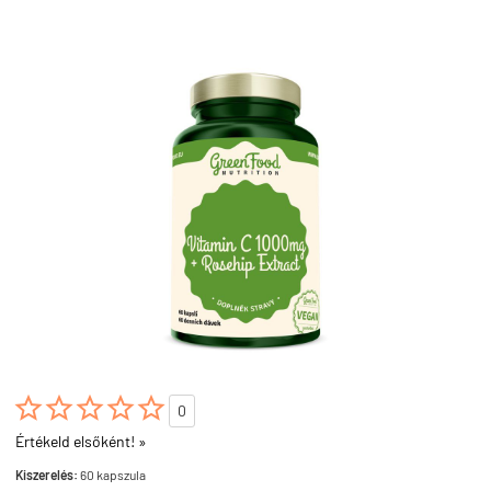





0
Értékeld elsőként! »
Kiszerelés:
60 kapszula