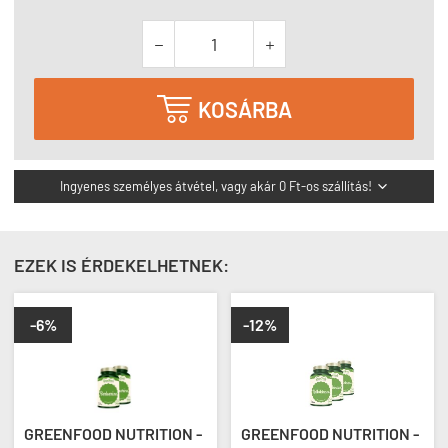



KOSÁRBA
Ingyenes személyes átvétel, vagy akár 0 Ft-os szállítás!

EZEK IS ÉRDEKELHETNEK:
-6%
-12%
GREENFOOD NUTRITION -
GREENFOOD NUTRITION -