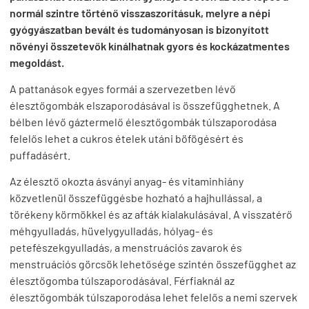
normál szintre történő visszaszorításuk, melyre a népi
gyógyászatban bevált és tudományosan is bizonyított
növényi összetevők kínálhatnak gyors és kockázatmentes
megoldást.
A pattanások egyes formái a szervezetben lévő
élesztőgombák elszaporodásával is összefügghetnek. A
bélben lévő gáztermelő élesztőgombák túlszaporodása
felelős lehet a cukros ételek utáni böfögésért és
puffadásért.
Az élesztő okozta ásványi anyag- és vitaminhiány
közvetlenül összefüggésbe hozható a hajhullással, a
törékeny körmökkel és az afták kialakulásával. A visszatérő
méhgyulladás, hüvelygyulladás, hólyag- és
petefészekgyulladás, a menstruációs zavarok és
menstruációs görcsök lehetősége szintén összefügghet az
élesztőgomba túlszaporodásával. Férfiaknál az
élesztőgombák túlszaporodása lehet felelős a nemi szervek