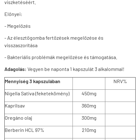
viszketéséért.
Előnyei:
- Megelőzés
- Az élesztőgomba fertőzések megelőzése és
visszaszorítása
- Bakteriális problémák megelőzése és támogatása.
Adagolás:
Vegyen be naponta 1 kapszulát 3 alkalommal!
Mennyiség 3 kapszulában
NRV%
Nigella Sativa (feketekömény)
450mg
Kaprilsav
360mg
Oregáno olaj
300mg
Berberin HCL 97%
210mg