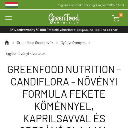
Ingyenes normál futár vagy Foxpost 9999 Ft-tól
0

12% kedvezmény 30 000 Ft feletti vásárlásra!
| Kuponkód: GREENFOODVIP

»
GreenFood összetevők
»
Gyógynövények
»
Egyéb növényi kivonatok
GREENFOOD NUTRITION -
CANDIFLORA - NÖVÉNYI
FORMULA FEKETE
KÖMÉNNYEL,
KAPRILSAVVAL ÉS