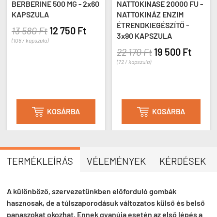
BERBERINE 500 MG - 2x60
NATTOKINASE 20000 FU -
KAPSZULA
NATTOKINÁZ ENZIM
ÉTRENDKIEGÉSZÍTŐ -
13 580 Ft
12 750 Ft
3x90 KAPSZULA
(106 / kapszula)
22 170 Ft
19 500 Ft
(72 / kapszula)
KOSÁRBA
KOSÁRBA


TERMÉKLEÍRÁS
VÉLEMÉNYEK
KÉRDÉSEK
A különböző, szervezetünkben előforduló gombák
hasznosak, de a túlszaporodásuk változatos külső és belső
panaszokat okozhat. Ennek gyanúja esetén az első lépés a