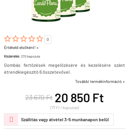





0
Értékeld elsőként! »
Kiszerelés:
270 kapszula
Gombás fertőzések megelőzésére és kezelésére szánt
étrendkiegészítő 6 összetevővel.
További termékinformáció »
20 850 Ft
23 670 Ft
(77 Ft / kapszula)

Szállítás vagy átvétel 3-5 munkanapon belül